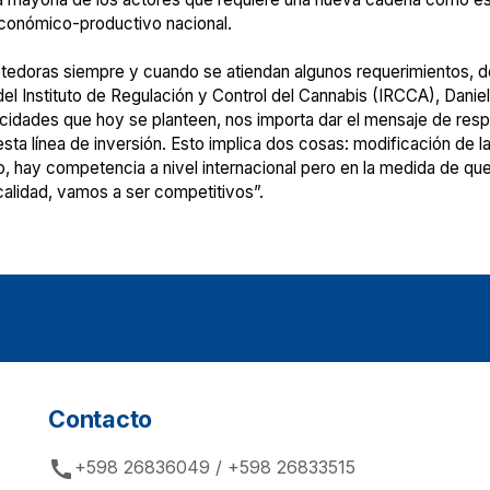
económico-productivo nacional.
edoras siempre y cuando se atiendan algunos requerimientos, desd
 del Instituto de Regulación y Control del Cannabis (IRCCA), Dani
icidades que hoy se planteen, nos importa dar el mensaje de res
sta línea de inversión. Esto implica dos cosas: modificación de l
o, hay competencia a nivel internacional pero en la medida de q
r calidad, vamos a ser competitivos”.
Contacto
call
+598 26836049 / +598 26833515