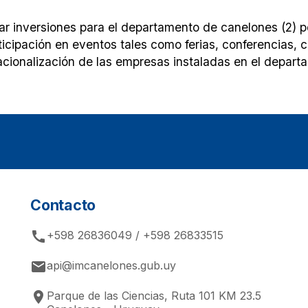
tar inversiones para el departamento de canelones (2) 
ticipación en eventos tales como ferias, conferencias, c
acionalización de las empresas instaladas en el depart
Contacto
call
+598 26836049 / +598 26833515
email
api@imcanelones.gub.uy
place
Parque de las Ciencias, Ruta 101 KM 23.5