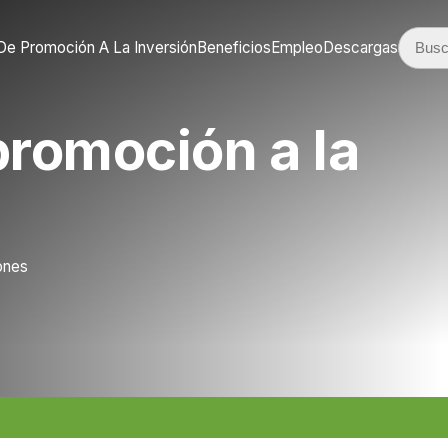
De Promoción A La Inversión
Beneficios
Empleo
Descargas
promoción a la
lones