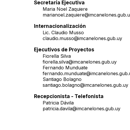
Secretaría Ejecutiva
Maria Noel Zaquiere
marianoel.zaquiere@imcanelones.gub.
Internacionalización
Lic. Claudio Musso
claudio.musso@imcanelones.gub.uy
Ejecutivos de Proyectos
Fiorella Silva
fiorella.silva@imcanelones.gub.uy
Fernando Munduate
fernando.munduate@imcanelones.gub.
Santiago Bolagno
santiago.bolagno@imcanelones.gub.uy
Recepcionista - Telefonista
Patricia Dávila
patricia.davila@imcanelones.gub.uy