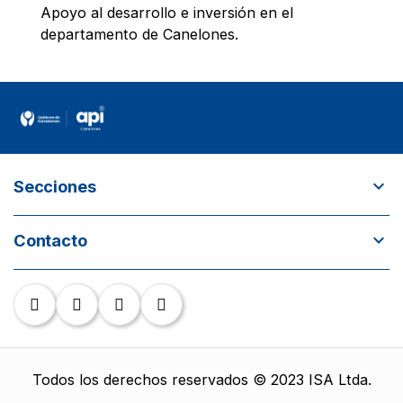
Apoyo al desarrollo e inversión en el
departamento de Canelones.
expand_more
Secciones
¿Quiénes somos?
expand_more
Contacto
¿Por qué invertir en Canelones? Incentivos para
inversores
call
+598 26836049 / +598 26833515
Objetivo de empleo
email
api@imcanelones.gub.uy
place
Parque de las Ciencias, Ruta 101 KM 23.5
Canelones - Uruguay
Todos los derechos reservados © 2023 ISA Ltda.