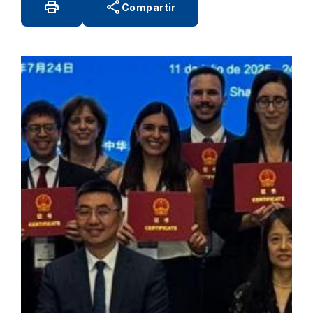
print
share
Compartir