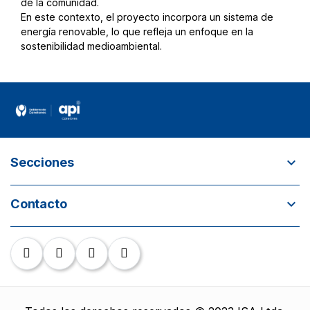
de la comunidad.
En este contexto, el proyecto incorpora un sistema de
energía renovable, lo que refleja un enfoque en la
sostenibilidad medioambiental.
expand_more
Secciones
¿Quiénes somos?
expand_more
Contacto
¿Por qué invertir en Canelones? Incentivos para
inversores
call
+598 26836049 / +598 26833515
Objetivo de empleo
email
api@imcanelones.gub.uy
place
Parque de las Ciencias, Ruta 101 KM 23.5
Canelones - Uruguay