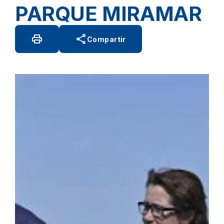
PARQUE MIRAMAR
print
share
Compartir