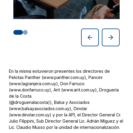
arrow_back
arrow_forward
En la misma estuvieron presentes los directores de
Pelotas Panther (www.panther.com.uy), Pancini
(www.lagranjera.com.uy), Don Farruco
(www.donfarruco.uy), Arit (www.arit.com.uy), Droguería
de la Costa
(@droguerialacosta)), Balsa y Asociados
(www.balsayasociados.com.uy), Dinolar
(www.dinolar.com.uy) y por la API, el Director General Cr.
Julio Filippini, Sub Director General Lic. Adrián Míguez y el
Lic. Claudio Musso por la unidad de internacionalización.