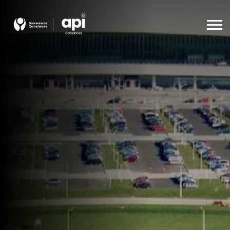
Agencia De Promoción A La Inversión
Beneficios
Empleo
Descargas
Español