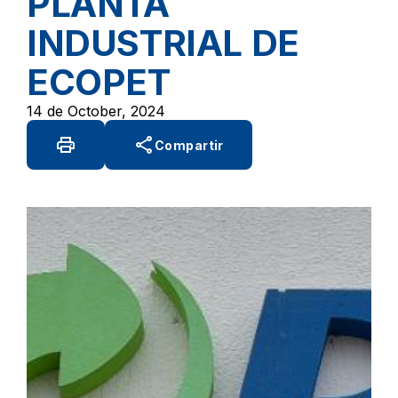
PLANTA
INDUSTRIAL DE
ECOPET
14 de October, 2024
print
share
Compartir