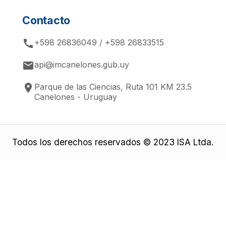
Contacto
call
+598 26836049 / +598 26833515
email
api@imcanelones.gub.uy
place
Parque de las Ciencias, Ruta 101 KM 23.5
Canelones - Uruguay
Todos los derechos reservados © 2023 ISA Ltda.